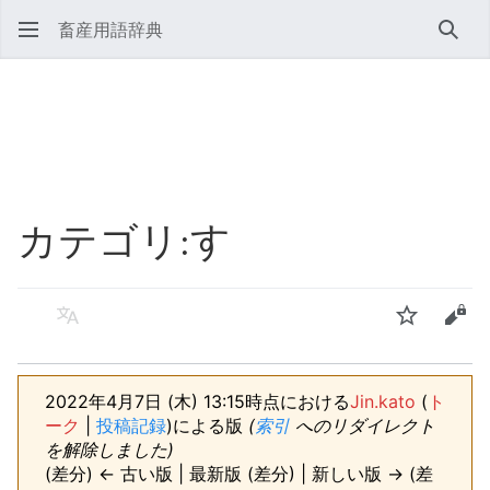
畜産用語辞典
検索
カテゴリ
:
す
言語
ウォッチ
ソー
2022年4月7日 (木) 13:15時点における
Jin.kato
(
ト
ーク
|
投稿記録
)
による版
(
索引
へのリダイレクト
を解除しました)
(差分) ← 古い版 | 最新版 (差分) | 新しい版 → (差