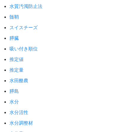
水質汚濁防止法
髄鞘
スイスチーズ
膵臓
吸い付き順位
推定値
推定量
水田酪農
膵島
水分
水分活性
水分調整材