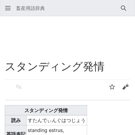
畜産用語辞典
検索
スタンディング発情
言語
ウォッチ
ソー
スタンディング発情
読み
すたんでぃんぐはつじょう
standing estrus,
英語表記