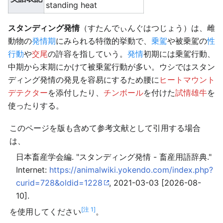
standing heat
スタンディング発情
（すたんでぃんぐはつじょう）は、雌
動物の
発情期
にみられる特徴的挙動で、
乗駕
や被乗駕の
性
行動
や
交尾
の許容を指していう。
発情
初期には乗駕行動、
中期から末期にかけて被乗駕行動が多い。ウシではスタン
ディング発情の発見を容易にするため腰に
ヒートマウント
デテクター
を添付したり、
チンボール
を付けた
試情雄牛
を
使ったりする。
このページを版も含めて参考文献として引用する場合
は、
日本畜産学会編. "スタンディング発情 - 畜産用語辞典."
Internet:
https://animalwiki.yokendo.com/index.php?
curid=728&oldid=1228
, 2021-03-03 [2026-08-
10].
[注 1]
を使用してください
。