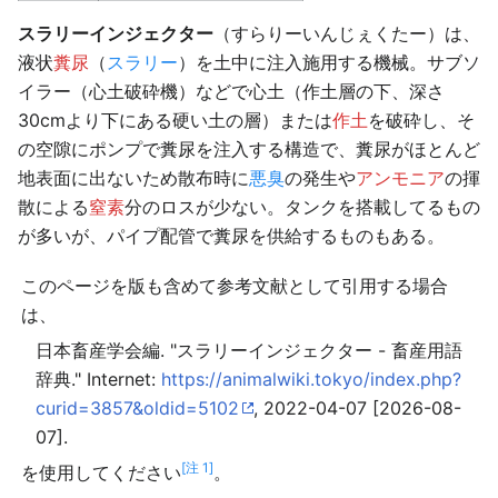
スラリーインジェクター
（すらりーいんじぇくたー）は、
液状
糞尿
（
スラリー
）を土中に注入施用する機械。サブソ
イラー（心土破砕機）などで心土（作土層の下、深さ
30cmより下にある硬い土の層）または
作土
を破砕し、そ
の空隙にポンプで糞尿を注入する構造で、糞尿がほとんど
地表面に出ないため散布時に
悪臭
の発生や
アンモニア
の揮
散による
窒素
分のロスが少ない。タンクを搭載してるもの
が多いが、パイプ配管で糞尿を供給するものもある。
このページを版も含めて参考文献として引用する場合
は、
日本畜産学会編. "スラリーインジェクター - 畜産用語
辞典." Internet:
https://animalwiki.tokyo/index.php?
curid=3857&oldid=5102
, 2022-04-07 [2026-08-
07].
[注 1]
を使用してください
。