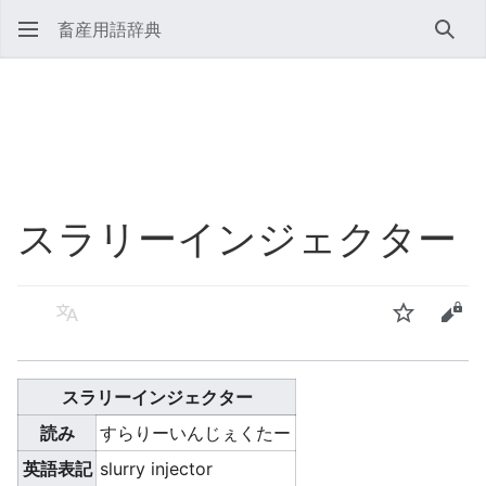
畜産用語辞典
検索
スラリーインジェクター
言語
ウォッチ
ソー
スラリーインジェクター
読み
すらりーいんじぇくたー
英語表記
slurry injector