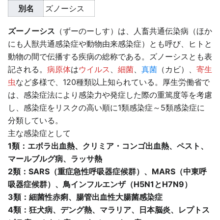
別名
ズノーシス
ズーノーシス
（ずーのーしす）は、人畜共通伝染病（ほか
にも人獣共通感染症や動物由来感染症）とも呼び、ヒトと
動物の間で伝播する疾病の総称である。ズノーシスとも表
記される。
病原体
は
ウイルス
、
細菌
、
真菌
（カビ）、
寄生
虫
など多様で、120種類以上知られている。厚生労働省で
は、感染症法により感染力や発症した際の重篤度等を考慮
し、感染症をリスクの高い順に1類感染症～5類感染症に
分類している。
主な感染症として
1類：エボラ出血熱、クリミア・コンゴ出血熱、ペスト、
マールブルグ病、ラッサ熱
2類：SARS（重症急性呼吸器症候群）、MARS（中東呼
吸器症候群）、鳥インフルエンザ（H5N1とH7N9）
3類：細菌性赤痢、腸管出血性大腸菌感染症
4類：狂犬病、デング熱、マラリア、日本脳炎、レプトス