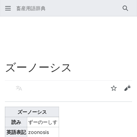
畜産用語辞典
検索
ズーノーシス
言語
ウォッチ
ソー
ズーノーシス
読み
ずーのーしす
英語表記
zoonosis