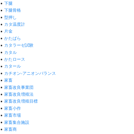
下腿
下腿骨格
型押し
カタ温度計
片金
かたばら
カタラーゼ試験
カタル
かたロース
カタール
カチオン-アニオンバランス
家畜
家畜改良事業団
家畜改良増殖法
家畜改良増殖目標
家畜小作
家畜市場
家畜集合施設
家畜商