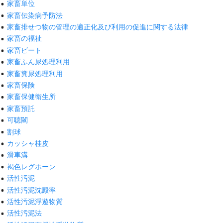
家畜単位
家畜伝染病予防法
家畜排せつ物の管理の適正化及び利用の促進に関する法律
家畜の福祉
家畜ビート
家畜ふん尿処理利用
家畜糞尿処理利用
家畜保険
家畜保健衛生所
家畜預託
可聴閾
割球
カッシャ桂皮
滑車溝
褐色レグホーン
活性汚泥
活性汚泥沈殿率
活性汚泥浮遊物質
活性汚泥法