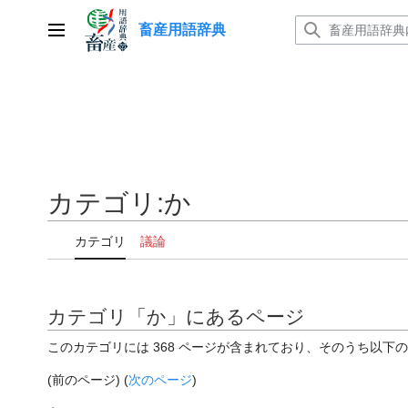
コ
畜産用語辞典
ン
メインメニュー
テ
ン
ツ
に
ス
キ
ッ
カテゴリ
:
か
プ
カテゴリ
議論
カテゴリ「か」にあるページ
このカテゴリには 368 ページが含まれており、そのうち以下の
(前のページ) (
次のページ
)