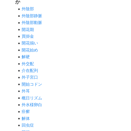
か
外陰部
外陰部静脈
外陰部動脈
開花期
買掛金
開花揃い
開花始め
解硬
外交配
介在配列
外子宮口
開始コドン
外耳
概日リズム
外水様卵白
疥癬
解体
回虫症