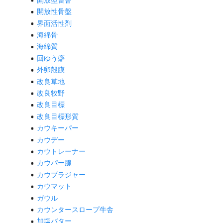
開放性骨盤
界面活性剤
海綿骨
海綿質
回ゆう癖
外卵殻膜
改良草地
改良牧野
改良目標
改良目標形質
カウキーパー
カウデー
カウトレーナー
カウパー腺
カウブラジャー
カウマット
ガウル
カウンタースロープ牛舎
加塩バター