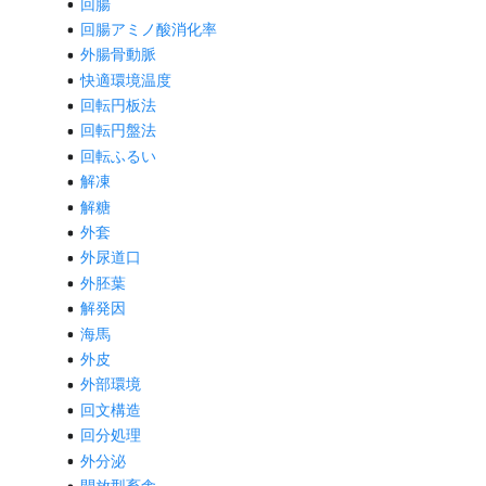
回腸
回腸アミノ酸消化率
外腸骨動脈
快適環境温度
回転円板法
回転円盤法
回転ふるい
解凍
解糖
外套
外尿道口
外胚葉
解発因
海馬
外皮
外部環境
回文構造
回分処理
外分泌
開放型畜舎