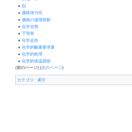
顔
価格弾力性
価格の循環変動
化学去勢
下顎骨
化学走性
化学的酸素要求量
化学的処理
化学的体温調節
(前のページ) (
次のページ
)
カテゴリ
:
索引