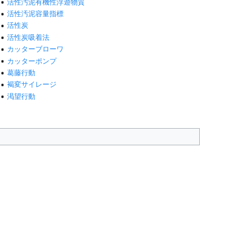
活性汚泥有機性浮遊物質
活性汚泥容量指標
活性炭
活性炭吸着法
カッターブローワ
カッターポンプ
葛藤行動
褐変サイレージ
渇望行動