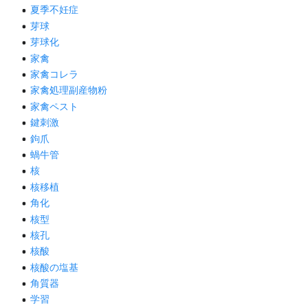
夏季不妊症
芽球
芽球化
家禽
家禽コレラ
家禽処理副産物粉
家禽ペスト
鍵刺激
鉤爪
蝸牛管
核
核移植
角化
核型
核孔
核酸
核酸の塩基
角質器
学習