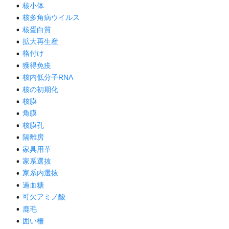
核小体
核多角病ウイルス
核蛋白質
拡大再生産
格付け
獲得免疫
核内低分子RNA
核の初期化
核膜
角膜
核膜孔
隔離房
家具用革
家系選抜
家系内選抜
過血糖
可欠アミノ酸
鹿毛
囲い柵