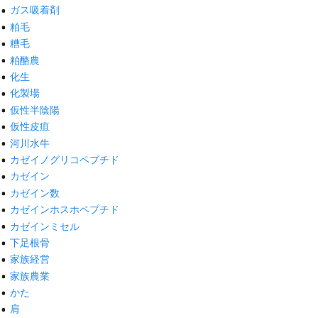
ガス吸着剤
粕毛
糟毛
粕酪農
化生
化製場
仮性半陰陽
仮性皮疽
河川水牛
カゼイノグリコペプチド
カゼイン
カゼイン数
カゼインホスホペプチド
カゼインミセル
下足根骨
家族経営
家族農業
かた
肩