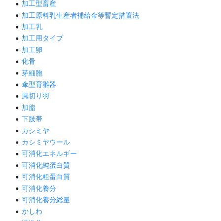
加工型畜産
加工原料乳生産者補給金等暫定措置法
加工乳
加工用タイプ
加工卵
化骨
芽細胞
傘型育雛器
風切り羽
加脂
下肢帯
カシミヤ
カシミヤウール
可消化エネルギー
可消化純蛋白質
可消化粗蛋白質
可消化養分
可消化養分総量
かしわ