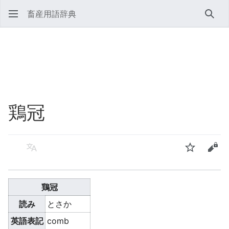
畜産用語辞典
検索
鶏冠
言語
ウォッチ
ソー
鶏冠
読み
とさか
英語表記
comb