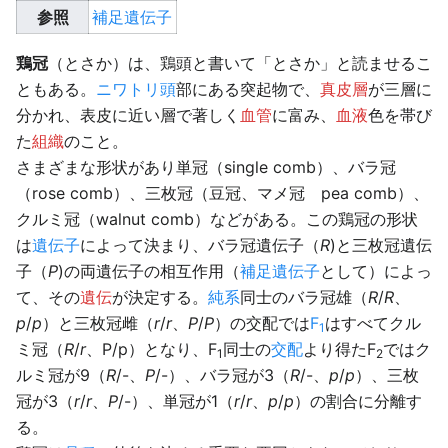
参照
補足遺伝子
鶏冠
（とさか）は、鶏頭と書いて「とさか」と読ませるこ
ともある。
ニワトリ
頭
部にある突起物で、
真皮層
が三層に
分かれ、表皮に近い層で著しく
血管
に富み、
血液
色を帯び
た
組織
のこと。
さまざまな形状があり単冠（single comb）、バラ冠
（rose comb）、三枚冠（豆冠、マメ冠 pea comb）、
クルミ冠（walnut comb）などがある。この鶏冠の形状
は
遺伝子
によって決まり、バラ冠遺伝子（
R
)と三枚冠遺伝
子（
P
)の両遺伝子の相互作用（
補足遺伝子
として）によっ
て、その
遺伝
が決定する。
純系
同士のバラ冠雄（
R
/
R
、
p
/
p
）と三枚冠雌（
r
/
r
、
P
/
P
）の交配では
F
はすべてクル
1
ミ冠（
R
/
r
、P/p）となり、F
同士の
交配
より得たF
ではク
1
2
ルミ冠が9（
R
/-、
P
/-）、バラ冠が3（
R
/-、
p
/
p
）、三枚
冠が3（
r
/
r
、
P
/-）、単冠が1（
r
/
r
、
p
/
p
）の割合に分離す
る。