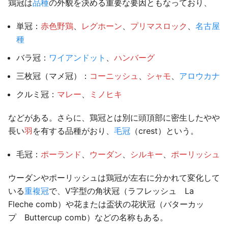
鶏冠は
品種
の外貌を決める重要な要因ともなっており、
単冠：
赤色野鶏
、
レグホーン
、
プリマスロック
、
名古屋
種
バラ冠：
ワイアンドット
、
ハンバーグ
三枚冠（マメ冠）：
コーニッシュ
、
シャモ
、
アロウカナ
クルミ冠：
マレー
、
ミノヒキ
などがある。さらに、鶏冠とは別に頭頂部に密生したやや
長い
羽
を有する品種がおり、
毛冠
（crest）という。
毛冠：
ポーランド
、
ウーダン
、
シルキー
、
ポーリッシュ
ウーダンやポーリッシュは鶏冠が左右に分かれて変化して
いる
重複冠
で、V字型の角状冠（ラフレッシュ La
Fleche comb）や花または盃状の花状冠（バターカッ
プ Buttercup comb）などの名称もある。