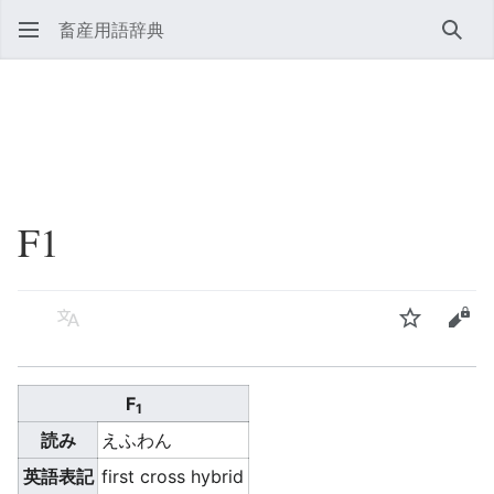
畜産用語辞典
検索
F1
言語
ウォッチ
ソー
F
1
読み
えふわん
英語表記
first cross hybrid