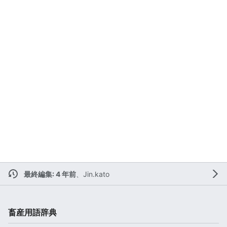
最終編集: 4 年前
、
Jin.kato
畜産用語辞典