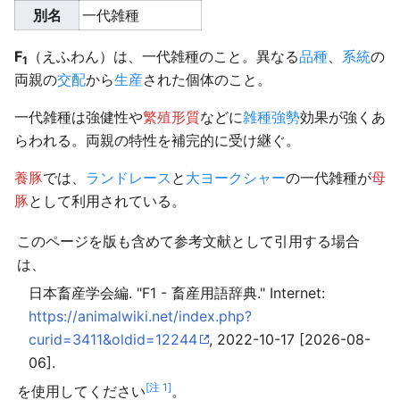
別名
一代雑種
F
（えふわん）は、一代雑種のこと。異なる
品種
、
系統
の
1
両親の
交配
から
生産
された個体のこと。
一代雑種は強健性や
繁殖形質
などに
雑種強勢
効果が強くあ
らわれる。両親の特性を補完的に受け継ぐ。
養豚
では、
ランドレース
と
大ヨークシャー
の一代雑種が
母
豚
として利用されている。
このページを版も含めて参考文献として引用する場合
は、
日本畜産学会編. "F1 - 畜産用語辞典." Internet:
https://animalwiki.net/index.php?
curid=3411&oldid=12244
, 2022-10-17 [2026-08-
06].
[注 1]
を使用してください
。