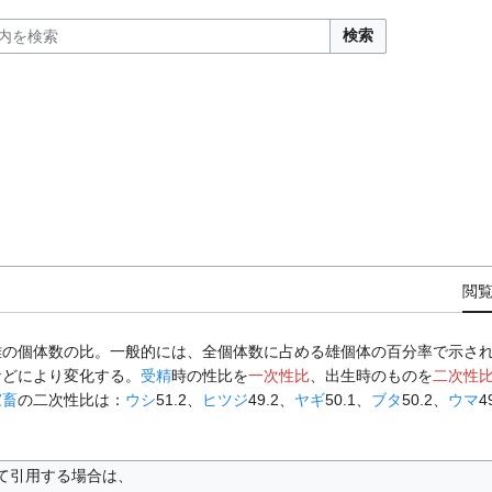
検索
閲
雌の個体数の比。一般的には、全個体数に占める雄個体の百分率で示さ
などにより変化する。
受精
時の性比を
一次性比
、出生時のものを
二次性
家畜
の二次性比は：
ウシ
51.2、
ヒツジ
49.2、
ヤギ
50.1、
ブタ
50.2、
ウマ
4
て引用する場合は、