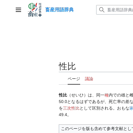
コ
畜産用語辞典
ン
メインメニュー
テ
ン
ツ
に
ス
キ
ッ
性比
プ
ページ
議論
性比
（せいひ）は、同一
種
内での雄と
50.0となるはずであるが、死亡率の差
を
三次性比
として区別される。おもな
49.4。
このページを版も含めて参考文献とし