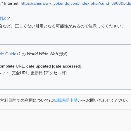
nternet:
https://animalwiki.yokendo.com/index.php?curid=3908&old
i/性比
合など、正しくない引用となる可能性があるので注意してください。
yle Guide
の
World Wide Web
形式
: complete URL, date updated [date accessed].
ット: 完全URL, 更新日 [アクセス日].
営利目的での利用については
転載許諾申請
からお問い合わせください。