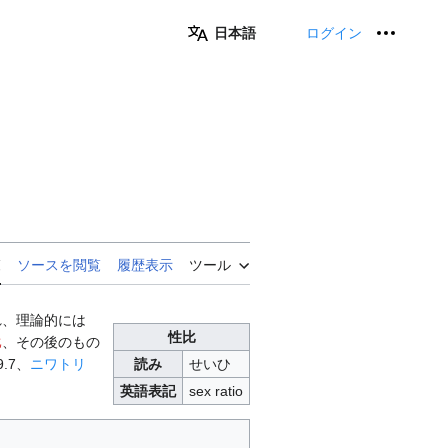
日本語
ログイン
個人用
覧
ソースを閲覧
履歴表示
ツール
れ、理論的には
性比
比
、その後のもの
9.7、
ニワトリ
読み
せいひ
英語表記
sex ratio