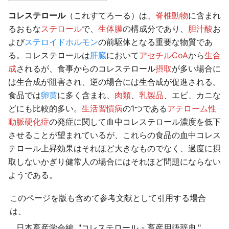
コレステロール
（これすてろーる）は、
脊椎動物
に含まれ
るおもな
ステロール
で、
生体膜
の構成分であり、
胆汁酸
お
よび
ステロイドホルモン
の前駆体となる重要な物質であ
る。コレステロールは
肝臓
において
アセチルCoA
から
生合
成
されるが、食事からのコレステロール
摂取
が多い場合に
は生合成が阻害され、逆の場合には生合成が促進される。
食品では
卵黄
に多く含まれ、
肉類
、
乳製品
、エビ、カニな
どにも比較的多い。
生活習慣病
の1つである
アテローム性
動脈硬化症
の発症に関して血中コレステロール濃度を低下
させることが望まれているが、これらの食品の血中コレス
テロール上昇効果はそれほど大きなものでなく、過度に摂
取しないかぎり健常人の場合にはそれほど問題にならない
ようである。
このページを版も含めて参考文献として引用する場合
は、
日本畜産学会編. "コレステロール - 畜産用語辞典."