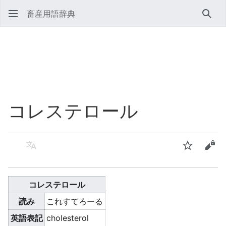
畜産用語辞典
検索
コレステロール
言語
ウォッチ
ソー
コレステロール
読み
これすてろーる
英語表記
cholesterol