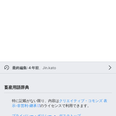
最終編集: 4 年前
、
Jin.kato
畜産用語辞典
特に記載がない限り、内容は
クリエイティブ・コモンズ 表
示-非営利-継承
のライセンスで利用できます。
プライバシー・ポリシー
デスクトップ