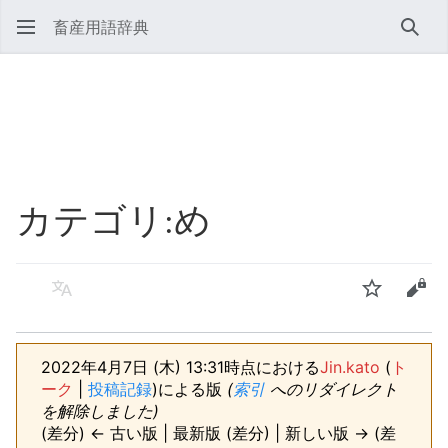
畜産用語辞典
検索
カテゴリ
:
め
言語
ウォッチ
ソー
2022年4月7日 (木) 13:31時点における
Jin.kato
(
ト
ーク
|
投稿記録
)
による版
(
索引
へのリダイレクト
を解除しました)
(差分) ← 古い版 | 最新版 (差分) | 新しい版 → (差