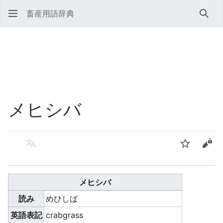
畜産用語辞典
検索
メヒシバ
言語
ウォッチ
ソー
メヒシバ
読み
めひしば
英語表記
crabgrass