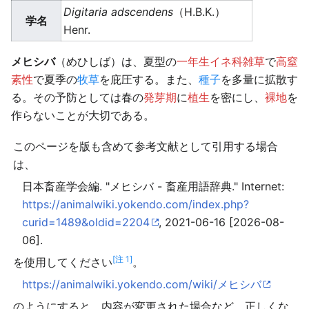
Digitaria adscendens
（H.B.K.）
学名
Henr.
メヒシバ
（めひしば）は、夏型の
一年生
イネ科雑草
で
高窒
素性
で夏季の
牧草
を庇圧する。また、
種子
を多量に拡散す
る。その予防としては春の
発芽期
に
植生
を密にし、
裸地
を
作らないことが大切である。
このページを版も含めて参考文献として引用する場合
は、
日本畜産学会編. "メヒシバ - 畜産用語辞典." Internet:
https://animalwiki.yokendo.com/index.php?
curid=1489&oldid=2204
, 2021-06-16 [2026-08-
06].
[注 1]
を使用してください
。
https://animalwiki.yokendo.com/wiki/メヒシバ
のようにすると、内容が変更された場合など、正しくな