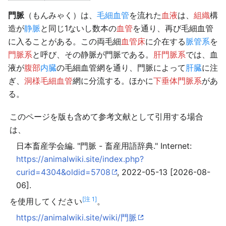
門脈
（もんみゃく）は、
毛細血管
を流れた
血液
は、
組織
構
造が
静脈
と同じ1ないし数本の
血管
を通り、再び毛細血管
に入ることがある。この両毛細
血管床
に介在する
脈管系
を
門脈系
と呼び、その静脈が門脈である。
肝門脈系
では、血
液が
腹部
内臓
の毛細血管網を通り、門脈によって
肝臓
に注
ぎ、
洞様毛細血管
網に分流する。ほかに
下垂体門脈系
があ
る。
このページを版も含めて参考文献として引用する場合
は、
日本畜産学会編. "門脈 - 畜産用語辞典." Internet:
https://animalwiki.site/index.php?
curid=4304&oldid=5708
, 2022-05-13 [2026-08-
06].
[注 1]
を使用してください
。
https://animalwiki.site/wiki/門脈