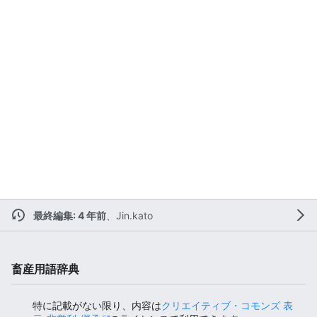
最終編集: 4 年前
、
Jin.kato
畜産用語辞典
特に記載がない限り、内容は
クリエイティブ・コモンズ 表