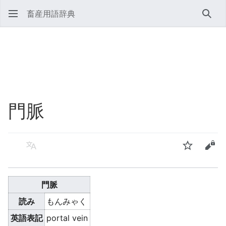
畜産用語辞典
検索
門脈
言語
ウォッチ
ソー
門脈
読み
もんみゃく
英語表記
portal vein