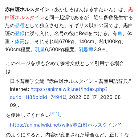
赤白斑ホルスタイン
（あかしろはんほるすたいん）は、
黒
白斑ホルスタイン
と同一起源であるが、近年多数発生する
ため
品種
として独立させた。イギリス以外の国では、黒白
斑の
登録
に繰り入れ、名号の後にRedをつける。有
角
。体
重・
体高
は、それぞれ雌670kg、140cm、雄1,100kg、
160cm程度。
乳量
6,500kg程度。
乳脂率
3.9％。
このページを版も含めて参考文献として引用する場合
は、
日本畜産学会編. "赤白斑ホルスタイン - 畜産用語辞典."
Internet:
https://animalwiki.net/index.php?
curid=118&oldid=7494
, 2022-06-17 [2026-08-
09].
[注 1]
を使用してください
。
https://animalwiki.net/wiki/赤白斑ホルスタイン
のようにすると、内容が変更された場合など、正しくな