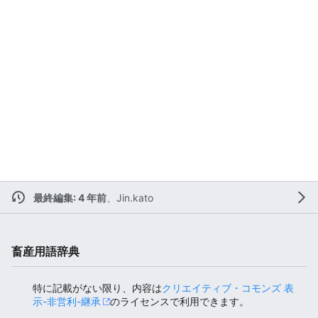
最終編集: 4 年前
、
Jin.kato
畜産用語辞典
特に記載がない限り、内容は
クリエイティブ・コモンズ 表
示-非営利-継承
のライセンスで利用できます。