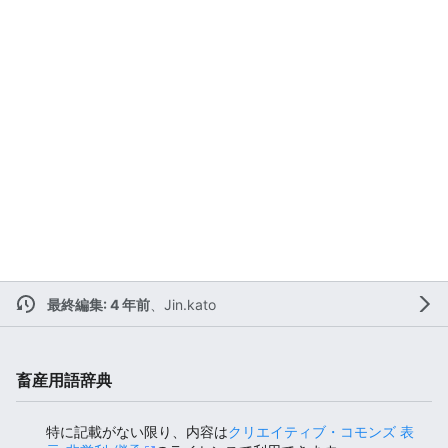
最終編集: 4 年前
、
Jin.kato
畜産用語辞典
特に記載がない限り、内容は
クリエイティブ・コモンズ 表