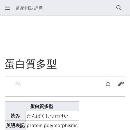
畜産用語辞典
検索
蛋白質多型
言語
ウォッチ
ソー
蛋白質多型
読み
たんぱくしつたけい
英語表記
protein polymorphisms