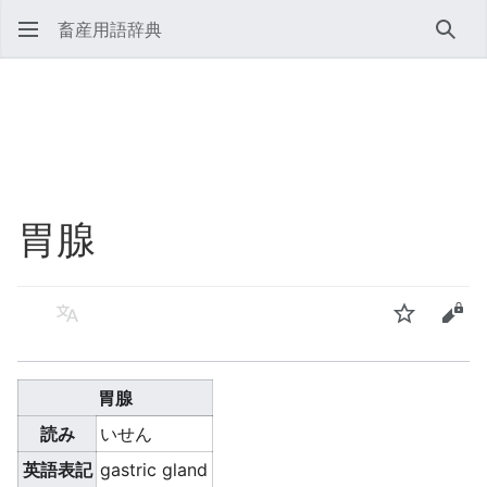
畜産用語辞典
検索
胃腺
言語
ウォッチ
ソー
胃腺
読み
いせん
英語表記
gastric gland