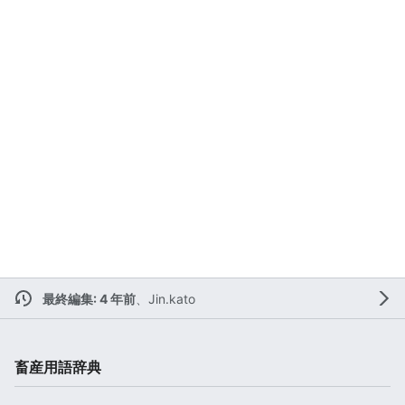
最終編集: 4 年前
、
Jin.kato
畜産用語辞典