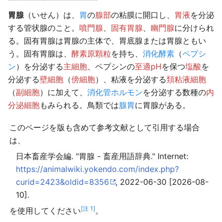
胃腺
（いせん）は、
胃
の
腺部
の粘膜に開口し、
胃液
を分泌
する管状腺のこと。
噴門腺
、
固有胃腺
、
幽門腺
に分けられ
る。固有胃腺は胃腺の主体で、胃底腺または胃腺ともい
う。固有胃腺は、
酵素原顆粒
を持ち、
消化酵素
（
ペプシ
ン
）を分泌する
主細胞
、ペプシンの
至適pH
を保つ
塩酸
を
分泌する
壁細胞
（
傍細胞
）、粘液を分泌する
頚粘液細胞
（
副細胞
）に加えて、
消化管ホルモン
を分泌する数種の
内
分泌細胞
もみられる。鳥類では
腺胃
に胃腺がある。
このページを版も含めて参考文献として引用する場合
は、
日本畜産学会編. "胃腺 - 畜産用語辞典." Internet:
https://animalwiki.yokendo.com/index.php?
curid=2423&oldid=8356
, 2022-06-30 [2026-08-
10].
[注 1]
を使用してください
。