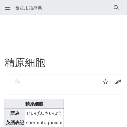
畜産用語辞典
検索
精原細胞
言語
ウォッチ
ソー
精原細胞
読み
せいげんさいぼう
英語表記
spermatogonium