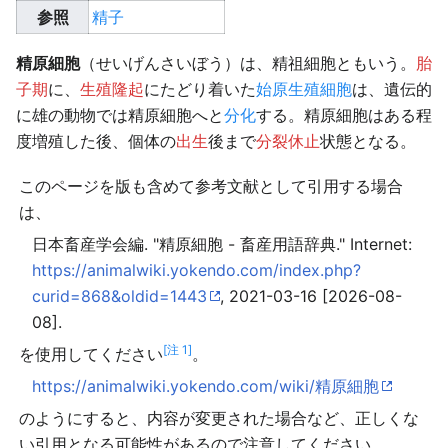
参照
精子
精原細胞
（せいげんさいぼう）は、精祖細胞ともいう。
胎
子期
に、
生殖隆起
にたどり着いた
始原生殖細胞
は、遺伝的
に雄の動物では精原細胞へと
分化
する。精原細胞はある程
度増殖した後、個体の
出生
後まで
分裂休止
状態となる。
このページを版も含めて参考文献として引用する場合
は、
日本畜産学会編. "精原細胞 - 畜産用語辞典." Internet:
https://animalwiki.yokendo.com/index.php?
curid=868&oldid=1443
, 2021-03-16 [2026-08-
08].
[注 1]
を使用してください
。
https://animalwiki.yokendo.com/wiki/精原細胞
のようにすると、内容が変更された場合など、正しくな
い引用となる可能性があるので注意してください。