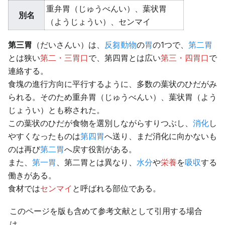
重弁胃（じゅうべんい）、葉状胃
別名
（ようじょうい）、センマイ
第三胃
（だいさんい）は、
反芻動物
の
胃
の1つで、
第二胃
とは狭い
第二・三胃口
で、第四胃とは広い
第三・四胃口
で
連絡する。
食塊の進行方向に平行するように、多数の葉状のひだがみ
られる。そのため重弁胃（じゅうべんい）、葉状胃（よう
じょうい）とも称された。
この葉状のひだが食物を選別しながらすりつぶし、
消化
し
やすくなったものは
第四胃
へ送り、まだ消化に向かないも
のは再び
第二胃
へ戻す役割がある。
また、
第一胃
、第二胃とは異なり、
水分
や
栄養
を
吸収
する
働きがある。
食材では
センマイ
と呼ばれる部位である。
このページを版も含めて参考文献として引用する場合
は、