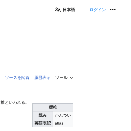
日本語
ログイン
個人用
覧
ソースを閲覧
履歴表示
ツール
環椎といわれる。
環椎
読み
かんつい
英語表記
atlas