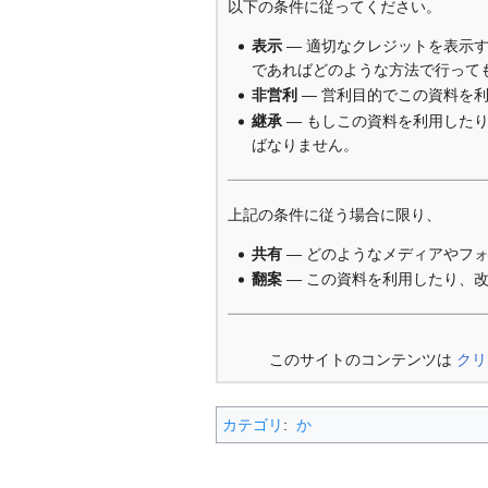
以下の条件に従ってください。
表示
— 適切なクレジットを表示
であればどのような方法で行って
非営利
— 営利目的でこの資料を
継承
— もしこの資料を利用した
ばなりません。
上記の条件に従う場合に限り、
共有
— どのようなメディアやフ
翻案
— この資料を利用したり、
このサイトのコンテンツは
クリ
カテゴリ
:
か