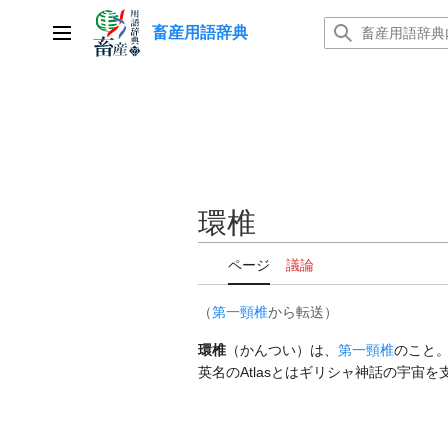
コ
畜産用語辞典
ン
メインメニュー
テ
ン
ツ
に
ス
キ
ッ
環椎
プ
ページ
議論
（
第一頸椎
から転送）
環椎
（かんつい）は、
第一頸椎
のこと
英名のAtlasとはギリシャ神話の宇