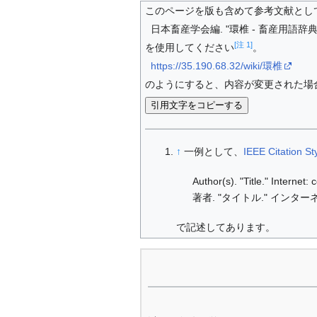
このページを版も含めて参考文献とし
日本畜産学会編. "環椎 - 畜産用語辞典." I
[注 1]
を使用してください
。
https://35.190.68.32/wiki/環椎
のようにすると、内容が変更された場
引用文字をコピーする
↑
一例として、
IEEE Citation St
Author(s). "Title." Internet
著者. "タイトル." インターネ
で記述してあります。