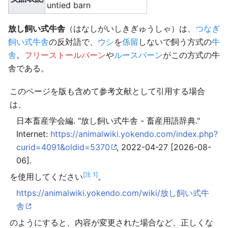
untied barn
放し飼い式牛舎
（はなしがいしきぎゅうしゃ）は、
つなぎ
飼い式牛舎
の反対語で、
ウシ
を
係留
しないで飼う方式の
牛
舎
。
フリーストールバーン
や
ルースバーン
がこの方式の牛
舎である。
このページを版も含めて参考文献として引用する場合
は、
日本畜産学会編. "放し飼い式牛舎 - 畜産用語辞典."
Internet:
https://animalwiki.yokendo.com/index.php?
curid=4091&oldid=5370
, 2022-04-27 [2026-08-
06].
[注 1]
を使用してください
。
https://animalwiki.yokendo.com/wiki/放し飼い式牛
舎
のようにすると、内容が変更された場合など、正しくな