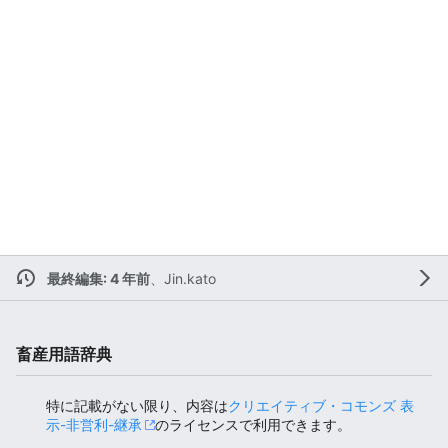
最終編集: 4 年前
、
Jin.kato
畜産用語辞典
特に記載がない限り、内容は
クリエイティブ・コモンズ 表
示-非営利-継承
のライセンスで利用できます。