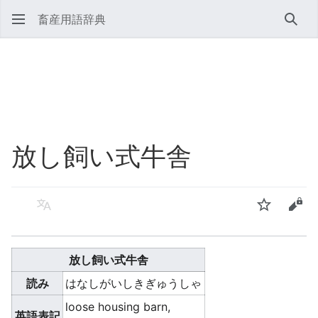
畜産用語辞典
検索
放し飼い式牛舎
言語
ウォッチ
ソー
放し飼い式牛舎
読み
はなしがいしきぎゅうしゃ
loose housing barn,
英語表記