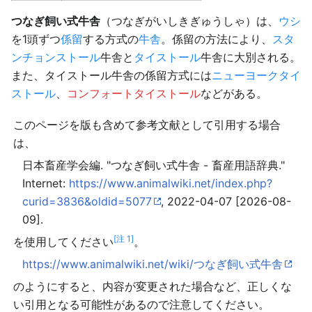
つなぎ飼い式牛舎
（つなぎがいしきぎゅうしゃ）は、
ウシ
を1頭ずつ
係留
する方式の
牛舎
。係留の方法により、
スタ
ンチョンストール
牛舎と
タイストール
牛舎に大別される。
また、タイストール牛舎の係留方式には
ニューヨークタイ
ストール
、
コンフォートタイストール
などがある。
このページを版も含めて参考文献として引用する場合
は、
日本畜産学会編. "つなぎ飼い式牛舎 - 畜産用語辞典."
Internet:
https://www.animalwiki.net/index.php?
curid=3836&oldid=5077
, 2022-04-07 [2026-08-
09].
[注 1]
を使用してください
。
https://www.animalwiki.net/wiki/つなぎ飼い式牛舎
のようにすると、内容が変更された場合など、正しくな
い引用となる可能性があるので注意してください。