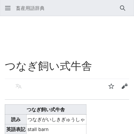
畜産用語辞典
検索
つなぎ飼い式牛舎
言語
ウォッチ
ソー
つなぎ飼い式牛舎
読み
つなぎがいしきぎゅうしゃ
英語表記
stall barn