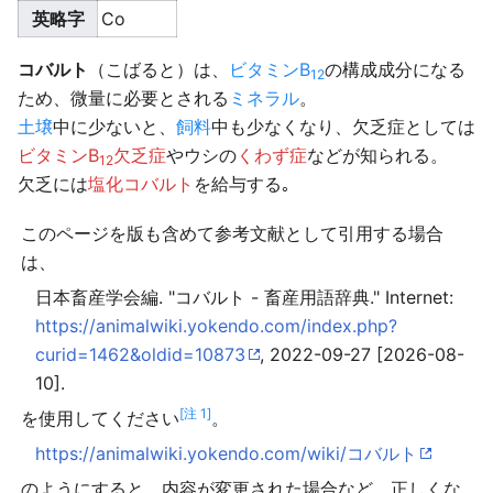
英略字
Co
コバルト
（こばると）は、
ビタミンB
の構成成分になる
12
ため、微量に必要とされる
ミネラル
。
土壌
中に少ないと、
飼料
中も少なくなり、欠乏症としては
ビタミンB
欠乏症
やウシの
くわず症
などが知られる。
12
欠乏には
塩化コバルト
を給与する｡
このページを版も含めて参考文献として引用する場合
は、
日本畜産学会編. "コバルト - 畜産用語辞典." Internet:
https://animalwiki.yokendo.com/index.php?
curid=1462&oldid=10873
, 2022-09-27 [2026-08-
10].
[注 1]
を使用してください
。
https://animalwiki.yokendo.com/wiki/コバルト
のようにすると、内容が変更された場合など、正しくな