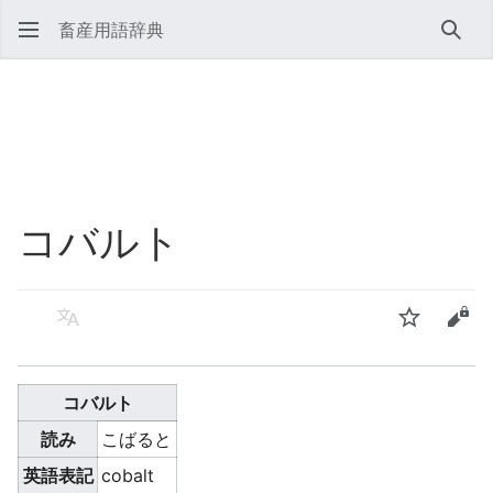
畜産用語辞典
検索
コバルト
言語
ウォッチ
ソー
コバルト
読み
こばると
英語表記
cobalt