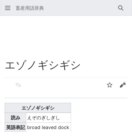
畜産用語辞典
検索
エゾノギシギシ
言語
ウォッチ
ソー
エゾノギシギシ
読み
えぞのぎしぎし
英語表記
broad leaved dock