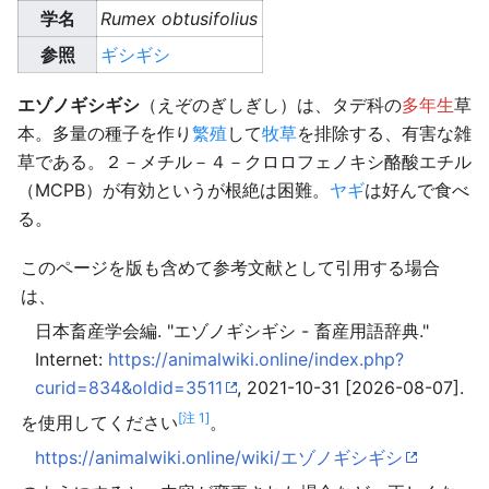
学名
Rumex obtusifolius
参照
ギシギシ
エゾノギシギシ
（えぞのぎしぎし）は、タデ科の
多年生
草
本。多量の種子を作り
繁殖
して
牧草
を排除する、有害な雑
草である。２－メチル－４－クロロフェノキシ酪酸エチル
（MCPB）が有効というが根絶は困難。
ヤギ
は好んで食べ
る。
このページを版も含めて参考文献として引用する場合
は、
日本畜産学会編. "エゾノギシギシ - 畜産用語辞典."
Internet:
https://animalwiki.online/index.php?
curid=834&oldid=3511
, 2021-10-31 [2026-08-07].
[注 1]
を使用してください
。
https://animalwiki.online/wiki/エゾノギシギシ