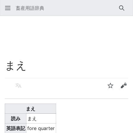
畜産用語辞典
検索
まえ
言語
ウォッチ
ソー
まえ
読み
まえ
英語表記
fore quarter