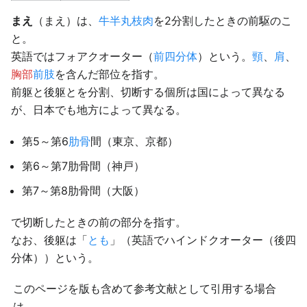
まえ
（まえ）は、
牛
半丸
枝肉
を2分割したときの前駆のこ
と。
英語ではフォアクオーター（
前四分体
）という。
頸
、
肩
、
胸部
前肢
を含んだ部位を指す。
前躯と後躯とを分割、切断する個所は国によって異なる
が、日本でも地方によって異なる。
第5～第6
肋骨
間（東京、京都）
第6～第7肋骨間（神戸）
第7～第8肋骨間（大阪）
で切断したときの前の部分を指す。
なお、後躯は「
とも
」（英語でハインドクオーター（後四
分体））という。
このページを版も含めて参考文献として引用する場合
は、