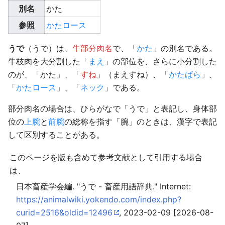
別名
かた
参照
かたロース
うで
（うで）は、
牛部分肉名
で、「
かた
」の別名である。
牛枝肉を大分割した「
まえ
」の部位を、さらに小分割した
のが、「かた」、「
すね
」（まえすね）、「
かたばら
」、
「
かたロース
」、「
ネック
」である。
部分肉名の場合は、ひらがなで「うで」と表記し、身体部
位の
上腕
と
前腕
の総称を指す「腕」のときは、漢字で表記
して区別することがある。
このページを版も含めて参考文献として引用する場合
は、
日本畜産学会編. "うで - 畜産用語辞典." Internet:
https://animalwiki.yokendo.com/index.php?
curid=2516&oldid=12496
, 2023-02-09 [2026-08-