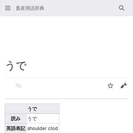
畜産用語辞典
検索
うで
言語
ウォッチ
ソー
うで
読み
うで
英語表記
shoulder clod