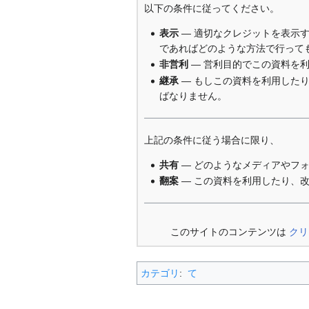
以下の条件に従ってください。
表示
— 適切なクレジットを表示
であればどのような方法で行って
非営利
— 営利目的でこの資料を
継承
— もしこの資料を利用した
ばなりません。
上記の条件に従う場合に限り、
共有
— どのようなメディアやフ
翻案
— この資料を利用したり、
このサイトのコンテンツは
クリ
カテゴリ
:
て