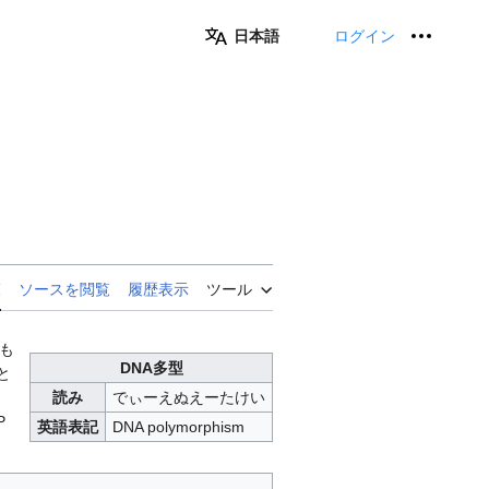
日本語
ログイン
個人用
覧
ソースを閲覧
履歴表示
ツール
も
DNA多型
と
読み
でぃーえぬえーたけい
P
英語表記
DNA polymorphism