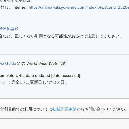
" Internet:
https://animalwiki.yokendo.com/index.php?curid=1520
ki/DNA多型
合など、正しくない引用となる可能性があるので注意してください。
yle Guide
の
World Wide Web
形式
: complete URL, date updated [date accessed].
ット: 完全URL, 更新日 [アクセス日].
営利目的での利用については
転載許諾申請
からお問い合わせください。