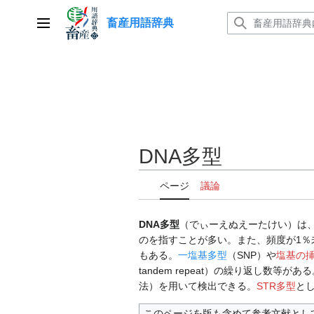
コ
畜産用語辞典
ン
メインメニュー
テ
ン
ツ
に
ス
キ
ッ
DNA多型
プ
ページ
議論
DNA多型
（でぃーえぬえーたけい）は
のを指すことが多い。また、頻度が1％
もある。
一塩基多型
（SNP）や
塩基の挿
tandem repeat）の繰り返し数等があ
法）を用いて検出できる。
STR多型
と
このページを版も含めて参考文献とし