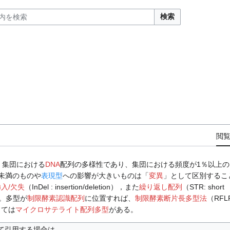
検索
閲
、集団における
DNA
配列の多様性であり、集団における頻度が1％以上の
未満のものや
表現型
への影響が大きいものは「
変異
」として区別するこ
入/欠失
（InDel : insertion/deletion），また
繰り返し配列
（STR: short
る。多型が
制限酵素認識配列
に位置すれば、
制限酵素断片長多型法
（RFL
しては
マイクロサテライト配列多型
がある。
て引用する場合は、