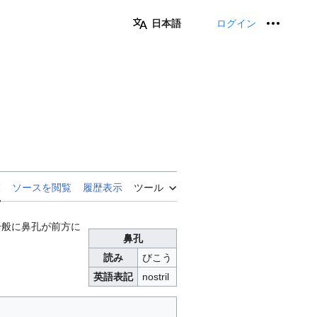
日本語
ログイン
個人用
覧
ソースを閲覧
履歴表示
ツール
一般に鼻孔が前方に
鼻孔
読み
びこう
英語表記
nostril