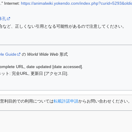
nternet:
https://animalwiki.yokendo.com/index.php?curid=5293&old
i/鼻孔
合など、正しくない引用となる可能性があるので注意してください。
yle Guide
の
World Wide Web
形式
: complete URL, date updated [date accessed].
ット: 完全URL, 更新日 [アクセス日].
営利目的での利用については
転載許諾申請
からお問い合わせください。