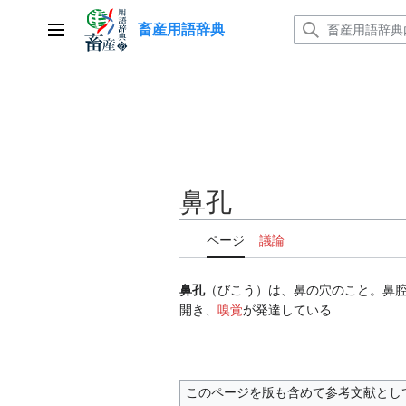
コ
畜産用語辞典
ン
メインメニュー
テ
ン
ツ
に
ス
キ
ッ
鼻孔
プ
ページ
議論
鼻孔
（びこう）は、鼻の穴のこと。鼻
開き、
嗅覚
が発達している
このページを版も含めて参考文献とし