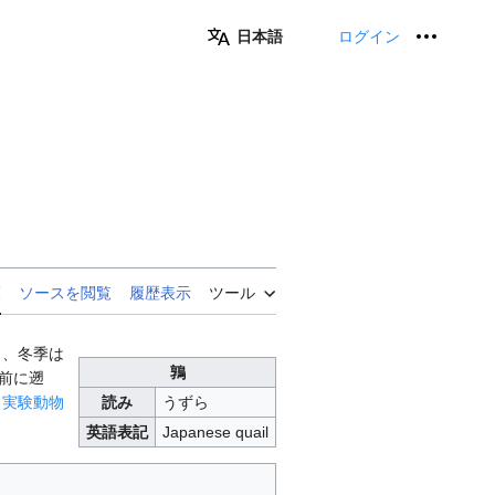
日本語
ログイン
個人用
覧
ソースを閲覧
履歴表示
ツール
し、冬季は
鶉
年前に遡
、
実験動物
読み
うずら
英語表記
Japanese quail