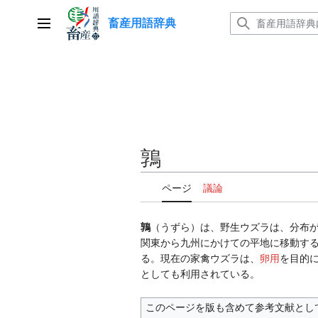
コ
畜産用語辞典
ン
メインメニュー
テ
ン
ツ
に
ス
キ
ッ
鶉
プ
ページ
議論
鶉
（うずら）は、野生ウズラは、分布
関東から九州にかけての平地に移動す
る。現在の家禽ウズラは、
卵用
を目的
としても利用されている。
このページを版も含めて参考文献とし