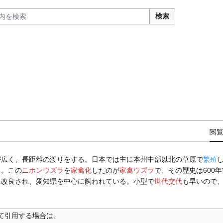
検索
閲
が広く、長距離の渡りをする。日本では主に本州中部以北の草原で
繁殖
る。この
ニホンウズラ
を
家禽化
したのが
家禽ウズラ
で、その歴史は600
に改良され、愛知県を中心に飼われている。小型で
世代交代
も早いので
て引用する場合は、