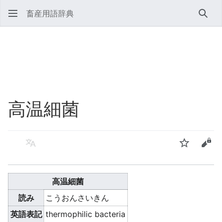
畜産用語辞典
検索
高温細菌
言語
ウォッチ
ソー
高温細菌
読み
こうおんさいきん
英語表記
thermophilic bacteria