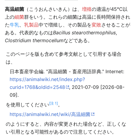
高温細菌
（こうおんさいきん）は、
増殖
の適温が45℃以
上の
細菌
群をいう。これらの細菌は高温に長時間保持され
た
牛乳
、
乳製品
中で増殖し、その製品を
変敗
させることが
ある。代表的なものは
Bacillus stearothermophilus
,
Clostridium thermocellum
などである。
このページを版も含めて参考文献として引用する場合
は、
日本畜産学会編. "高温細菌 - 畜産用語辞典." Internet:
https://animalwiki.net/index.php?
curid=1768&oldid=2548
, 2021-07-09 [2026-08-
09].
[注 1]
を使用してください
。
https://animalwiki.net/wiki/高温細菌
のようにすると、内容が変更された場合など、正しくな
い引用となる可能性があるので注意してください。