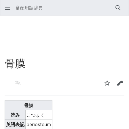
畜産用語辞典
検索
骨膜
言語
ウォッチ
ソー
骨膜
読み
こつまく
英語表記
periosteum