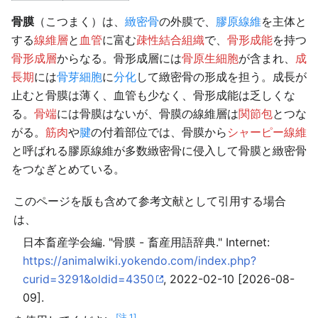
骨膜
（こつまく）は、
緻密骨
の外膜で、
膠原線維
を主体と
する
線維層
と
血管
に富む
疎性結合組織
で、
骨形成能
を持つ
骨形成層
からなる。骨形成層には
骨原生細胞
が含まれ、
成
長期
には
骨芽細胞
に
分化
して緻密骨の形成を担う。成長が
止むと骨膜は薄く、血管も少なく、骨形成能は乏しくな
る。
骨端
には骨膜はないが、骨膜の線維層は
関節包
とつな
がる。
筋肉
や
腱
の付着部位では、骨膜から
シャーピー線維
と呼ばれる膠原線維が多数緻密骨に侵入して骨膜と緻密骨
をつなぎとめている。
このページを版も含めて参考文献として引用する場合
は、
日本畜産学会編. "骨膜 - 畜産用語辞典." Internet:
https://animalwiki.yokendo.com/index.php?
curid=3291&oldid=4350
, 2022-02-10 [2026-08-
09].
[注 1]