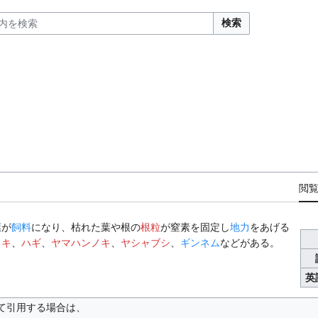
検索
閲
葉が
飼料
になり、枯れた葉や根の
根粒
が窒素を固定し
地力
をあげる
ノキ
、
ハギ
、
ヤマハンノキ
、
ヤシャブシ
、
ギンネム
などがある。
英
て引用する場合は、