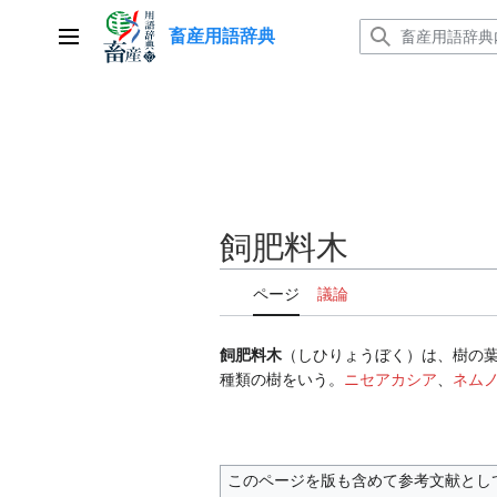
コ
畜産用語辞典
ン
メインメニュー
テ
ン
ツ
に
ス
キ
ッ
飼肥料木
プ
ページ
議論
飼肥料木
（しひりょうぼく）は、樹の
種類の樹をいう。
ニセアカシア
、
ネム
このページを版も含めて参考文献とし