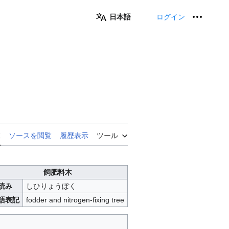
日本語
ログイン
個人用
覧
ソースを閲覧
履歴表示
ツール
飼肥料木
読み
しひりょうぼく
語表記
fodder and nitrogen-fixing tree