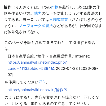
輪作
（りんさく）は、1つの
作物
を栽培し、次には別の作
物を作るやり方。
地力
の低下を防止しようとする農法の1
つである。ヨーロッパでは
三圃式農業
（さんぽしきのうぎ
ょう）、
ノーフォーク式農法
などがあるが、わが国ではま
だ体系化されてない。
このページを版も含めて参考文献として引用する場合
は、
日本畜産学会編. "輪作 - 畜産用語辞典." Internet:
https://animalwiki.net/index.php?
curid=4113&oldid=5394
, 2022-04-28 [2026-08-
07].
[注 1]
を使用してください
。
https://animalwiki.net/wiki/輪作
のようにすると、内容が変更された場合など、正しくな
い引用となる可能性があるので注意してください。