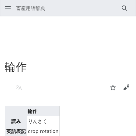
畜産用語辞典
検索
輪作
言語
ウォッチ
ソー
輪作
読み
りんさく
英語表記
crop rotation