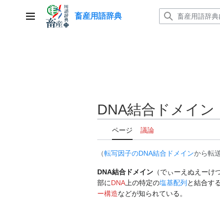
コ
畜産用語辞典
ン
メインメニュー
テ
ン
ツ
に
ス
キ
ッ
DNA結合ドメイン
プ
ページ
議論
（
転写因子のDNA結合ドメイン
から転
DNA結合ドメイン
（でぃーえぬえーけ
部に
DNA
上の特定の
塩基配列
と結合す
ー構造
などが知られている。