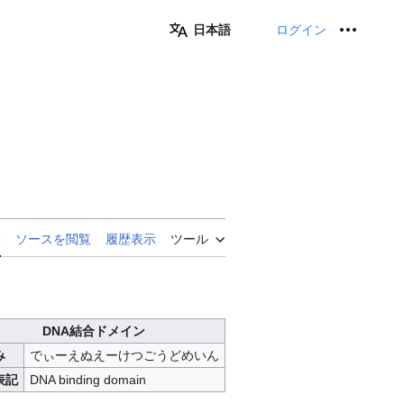
日本語
ログイン
個人用
覧
ソースを閲覧
履歴表示
ツール
DNA結合ドメイン
み
でぃーえぬえーけつごうどめいん
表記
DNA binding domain