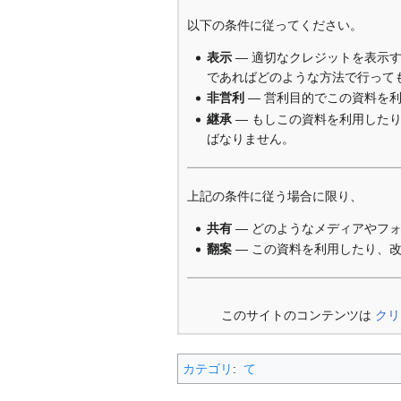
以下の条件に従ってください。
表示
— 適切なクレジットを表示
であればどのような方法で行って
非営利
— 営利目的でこの資料を
継承
— もしこの資料を利用した
ばなりません。
上記の条件に従う場合に限り、
共有
— どのようなメディアやフ
翻案
— この資料を利用したり、
このサイトのコンテンツは
クリ
カテゴリ
:
て