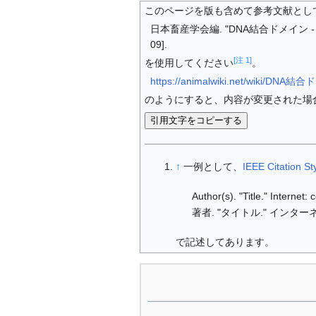
このページを版も含めて参考文献とし
日本畜産学会編. "DNA結合ドメイン - 畜産
09].
[注 1]
を使用してください
。
https://animalwiki.net/wiki/DNA
のようにすると、内容が変更された場
引用文字をコピーする
↑
一例として、
IEEE Citation St
Author(s). "Title." Internet
著者. "タイトル." インターネ
で記述してあります。