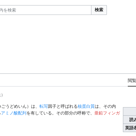
検索
閲
送）
つごうどめいん）は、
転写
因子と呼ばれる
核蛋白質
は、その内
る
アミノ酸配列
を有している。その部分の呼称で、
亜鉛フィンガ
読
英語