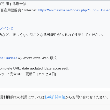
て引用する場合は、
用語辞典." Internet:
https://animalwiki.net/index.php?curid=5126&
結合ドメイン
合など、正しくない引用となる可能性があるので注意してください。
yle Guide
の
World Wide Web
形式
: complete URL, date updated [date accessed].
ット: 完全URL, 更新日 [アクセス日].
営利目的での利用については
転載許諾申請
からお問い合わせください。