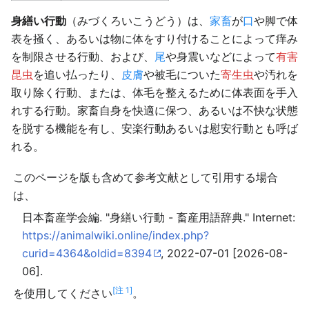
身繕い行動
（みづくろいこうどう）は、
家畜
が
口
や脚で体
表を掻く、あるいは物に体をすり付けることによって痒み
を制限させる行動、および、
尾
や身震いなどによって
有害
昆虫
を追い払ったり、
皮膚
や被毛についた
寄生虫
や汚れを
取り除く行動、または、体毛を整えるために体表面を手入
れする行動。家畜自身を快適に保つ、あるいは不快な状態
を脱する機能を有し、安楽行動あるいは慰安行動とも呼ば
れる。
このページを版も含めて参考文献として引用する場合
は、
日本畜産学会編. "身繕い行動 - 畜産用語辞典." Internet:
https://animalwiki.online/index.php?
curid=4364&oldid=8394
, 2022-07-01 [2026-08-
06].
[注 1]
を使用してください
。