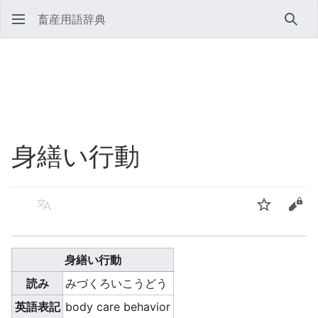
畜産用語辞典
検索
身繕い行動
言語
ウォッチ
ソー
身繕い行動
読み
みづくろいこうどう
英語表記
body care behavior