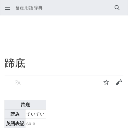
畜産用語辞典
検索
蹄底
言語
ウォッチ
ソー
蹄底
読み
ていてい
英語表記
sole