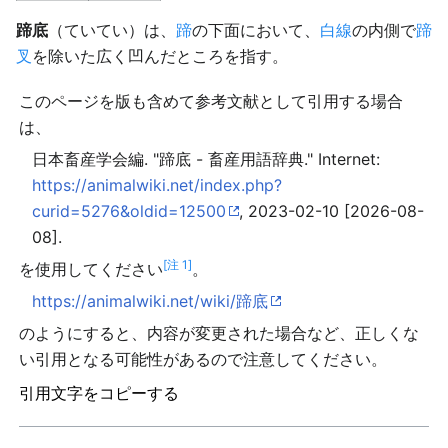
蹄底
（ていてい）は、
蹄
の下面において、
白線
の内側で
蹄
叉
を除いた広く凹んだところを指す。
このページを版も含めて参考文献として引用する場合
は、
日本畜産学会編. "蹄底 - 畜産用語辞典." Internet:
https://animalwiki.net/index.php?
curid=5276&oldid=12500
, 2023-02-10 [2026-08-
08].
[注 1]
を使用してください
。
https://animalwiki.net/wiki/蹄底
のようにすると、内容が変更された場合など、正しくな
い引用となる可能性があるので注意してください。
引用文字をコピーする