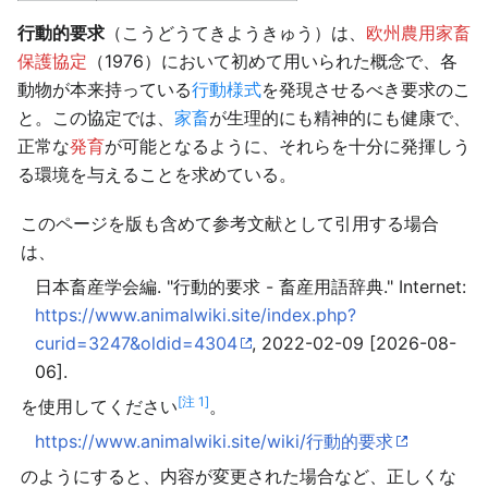
行動的要求
（こうどうてきようきゅう）は、
欧州農用家畜
保護協定
（1976）において初めて用いられた概念で、各
動物が本来持っている
行動様式
を発現させるべき要求のこ
と。この協定では、
家畜
が生理的にも精神的にも健康で、
正常な
発育
が可能となるように、それらを十分に発揮しう
る環境を与えることを求めている。
このページを版も含めて参考文献として引用する場合
は、
日本畜産学会編. "行動的要求 - 畜産用語辞典." Internet:
https://www.animalwiki.site/index.php?
curid=3247&oldid=4304
, 2022-02-09 [2026-08-
06].
[注 1]
を使用してください
。
https://www.animalwiki.site/wiki/行動的要求
のようにすると、内容が変更された場合など、正しくな