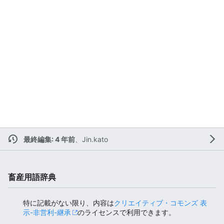
最終編集: 4 年前
、
Jin.kato
畜産用語辞典
特に記載がない限り、内容は
クリエイティブ・コモンズ 表
示-非営利-継承
のライセンスで利用できます。