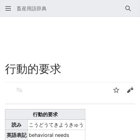
畜産用語辞典
検索
行動的要求
言語
ウォッチ
ソー
行動的要求
読み
こうどうてきようきゅう
英語表記
behavioral needs