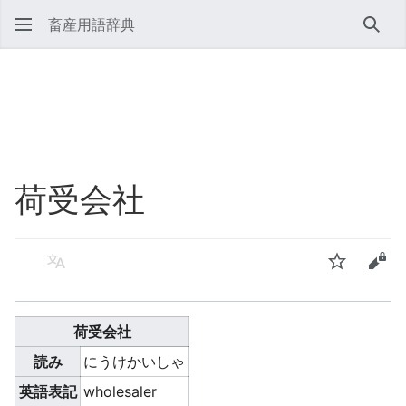
畜産用語辞典
検索
荷受会社
言語
ウォッチ
ソー
荷受会社
読み
にうけかいしゃ
英語表記
wholesaler