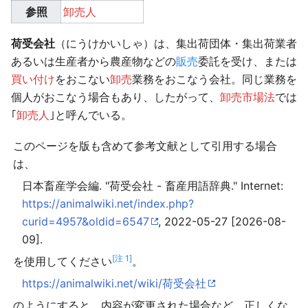
参照
卸売人
荷受会社
（にうけかいしゃ）は、集出荷団体・集出荷業者
あるいは生産者から農産物などの
販売
委託を受け、または
買い付け
をおこない
卸売
業務をおこなう会社。同じ業務を
個人がおこなう場合もあり、したがって、
卸売市場法
では
｢
卸売人
｣と呼んでいる。
このページを版も含めて参考文献として引用する場合
は、
日本畜産学会編. "荷受会社 - 畜産用語辞典." Internet:
https://animalwiki.net/index.php?
curid=4957&oldid=6547
, 2022-05-27 [2026-08-
09].
[注 1]
を使用してください
。
https://animalwiki.net/wiki/荷受会社
のようにすると、内容が変更された場合など、正しくな