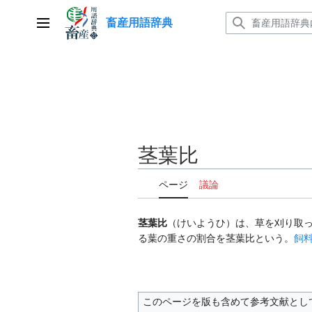
コ
畜産用語辞典
ン
メインメニュー
テ
ン
ツ
に
ス
キ
ッ
茎葉比
プ
ページ
議論
茎葉比
（けいようひ）は、草を刈り取
る葉の重さの割合を茎葉比という。
飼
このページを版も含めて参考文献とし