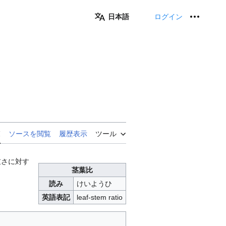
日本語
ログイン
個人用
覧
ソースを閲覧
履歴表示
ツール
重さに対す
茎葉比
読み
けいようひ
英語表記
leaf-stem ratio