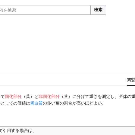
検索
閲
って
同化部分
（葉）と
非同化部分
（茎）に分けて重さを測定し、全体の
料
としての価値は
蛋白質
の多い葉の割合が高いほどよい。
て引用する場合は、