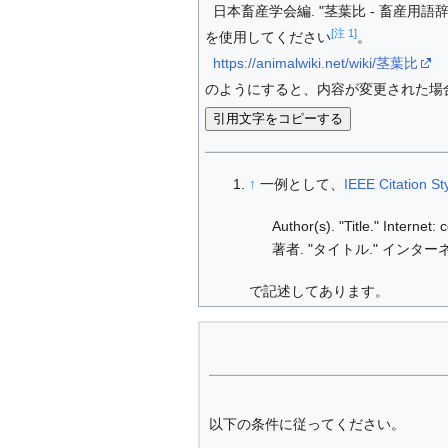
日本畜産学会編. "茎葉比 - 畜産用語辞典."
[注 1]
を使用してください
。
https://animalwiki.net/wiki/茎葉比
のようにすると、内容が変更された場
引用文字をコピーする
↑
一例として、
IEEE Citation St
Author(s). "Title." Internet
著者. "タイトル." インターネ
で記述してあります。
以下の条件に従ってください。