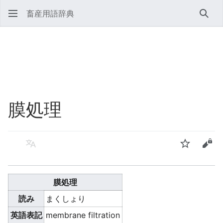
畜産用語辞典
検索
膜処理
言語
ウォッチ
ソー
膜処理
読み
まくしょり
英語表記
membrane filtration