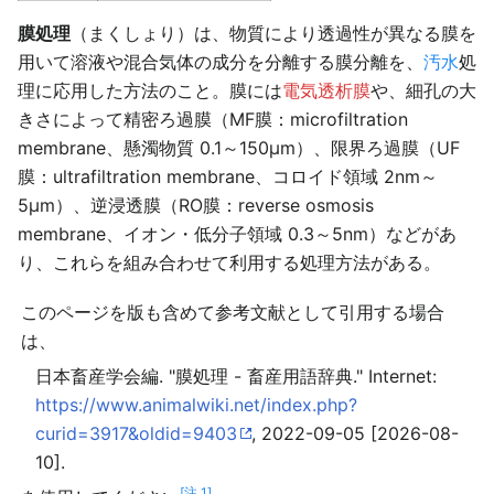
膜処理
（まくしょり）は、物質により透過性が異なる膜を
用いて溶液や混合気体の成分を分離する膜分離を、
汚水
処
理に応用した方法のこと。膜には
電気透析膜
や、細孔の大
きさによって精密ろ過膜（MF膜：microfiltration
membrane、懸濁物質 0.1～150μm）、限界ろ過膜（UF
膜：ultrafiltration membrane、コロイド領域 2nm～
5μm）、逆浸透膜（RO膜：reverse osmosis
membrane、イオン・低分子領域 0.3～5nm）などがあ
り、これらを組み合わせて利用する処理方法がある。
このページを版も含めて参考文献として引用する場合
は、
日本畜産学会編. "膜処理 - 畜産用語辞典." Internet:
https://www.animalwiki.net/index.php?
curid=3917&oldid=9403
, 2022-09-05 [2026-08-
10].
[注 1]