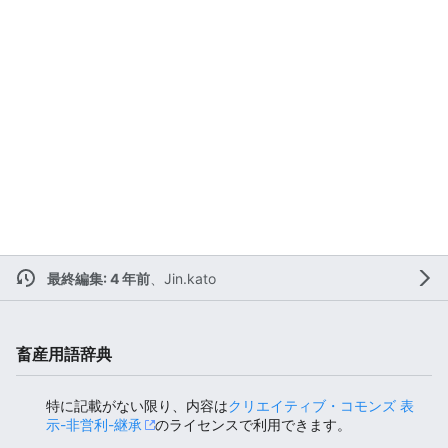
最終編集: 4 年前
、
Jin.kato
畜産用語辞典
特に記載がない限り、内容は
クリエイティブ・コモンズ 表
示-非営利-継承
のライセンスで利用できます。