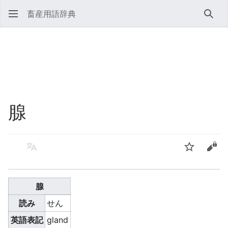
畜産用語辞典
検索
腺
言語
ウォッチ
ソー
腺
読み
せん
英語表記
gland