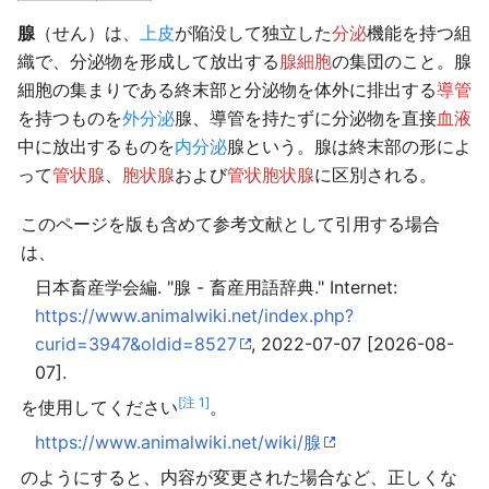
腺
（せん）は、
上皮
が陥没して独立した
分泌
機能を持つ組
織で、分泌物を形成して放出する
腺細胞
の集団のこと。腺
細胞の集まりである終末部と分泌物を体外に排出する
導管
を持つものを
外分泌
腺、導管を持たずに分泌物を直接
血液
中に放出するものを
内分泌
腺という。腺は終末部の形によ
って
管状腺
、
胞状腺
および
管状胞状腺
に区別される。
このページを版も含めて参考文献として引用する場合
は、
日本畜産学会編. "腺 - 畜産用語辞典." Internet:
https://www.animalwiki.net/index.php?
curid=3947&oldid=8527
, 2022-07-07 [2026-08-
07].
[注 1]
を使用してください
。
https://www.animalwiki.net/wiki/腺
のようにすると、内容が変更された場合など、正しくな