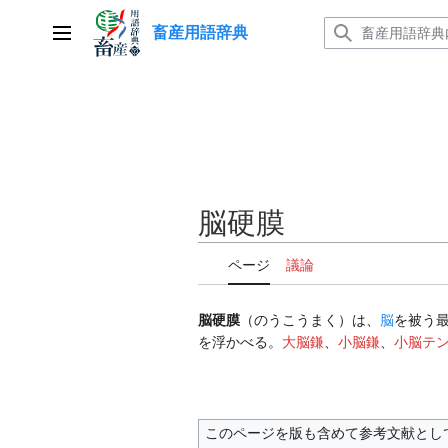
コ
畜産用語辞典
ン
メインメニュー
テ
ン
ツ
に
ス
キ
ッ
脳硬膜
プ
ページ
議論
脳硬膜
（のうこうまく）は、
脳
を被う
を浮かべる。
大脳鎌
、
小脳鎌
、
小脳テ
このページを版も含めて参考文献とし