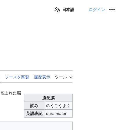
日本語
ログイン
個人用
覧
ソースを閲覧
履歴表示
ツール
に包まれた脳
脳硬膜
読み
のうこうまく
英語表記
dura mater