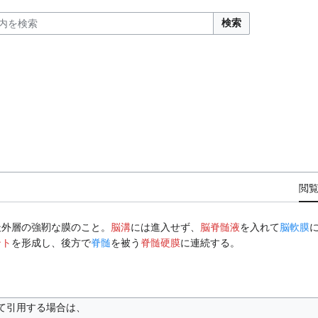
検索
閲
最外層の強靭な膜のこと。
脳溝
には進入せず、
脳脊髄液
を入れて
脳軟膜
ント
を形成し、後方で
脊髄
を被う
脊髄硬膜
に連続する。
て引用する場合は、