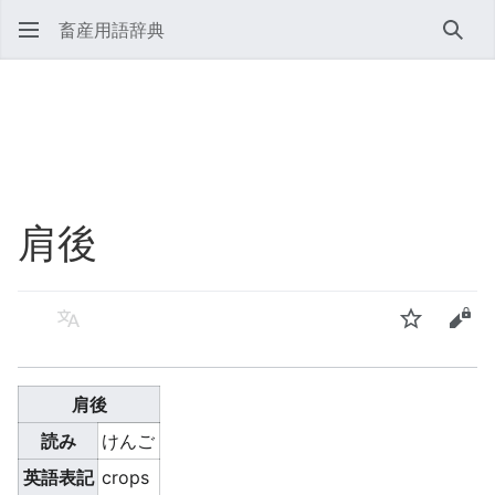
畜産用語辞典
検索
肩後
言語
ウォッチ
ソー
肩後
読み
けんご
英語表記
crops