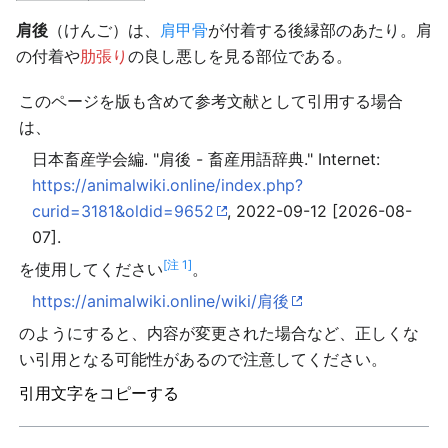
肩後
（けんご）は、
肩甲骨
が付着する後縁部のあたり。肩
の付着や
肋張り
の良し悪しを見る部位である。
このページを版も含めて参考文献として引用する場合
は、
日本畜産学会編. "肩後 - 畜産用語辞典." Internet:
https://animalwiki.online/index.php?
curid=3181&oldid=9652
, 2022-09-12 [2026-08-
07].
[注 1]
を使用してください
。
https://animalwiki.online/wiki/肩後
のようにすると、内容が変更された場合など、正しくな
い引用となる可能性があるので注意してください。
引用文字をコピーする