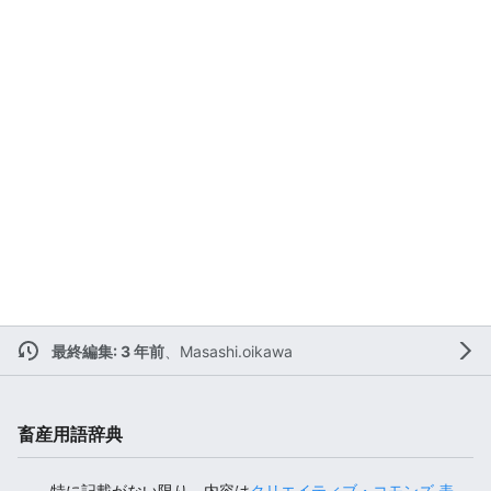
最終編集: 3 年前
、
Masashi.oikawa
畜産用語辞典
特に記載がない限り、内容は
クリエイティブ・コモンズ 表