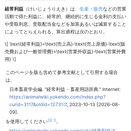
経常利益
（けいじょうりえき）は、
生産
・
販売
などの営業
活動で得た利益に、経常的、継続的に生じる金利の支払い
や受取利息、受取配当金などを加算あるいは減算すること
によってとらえられる。算出過程は次のとおり。
\[ \text{経常利益}=\text{売上高}-\text{売上原価}-\text{販
売費および一般管理費}+\text{営業外収益}-\text{営業外費
用} \]
このページを版も含めて参考文献として引用する場合
は、
日本畜産学会編. "経常利益 - 畜産用語辞典." Internet:
https://animalwiki.yokendo.com/index.php?
curid=3117&oldid=12731
, 2023-10-13 [2026-08-
09].
[注 1]
を使用してください
。
https://animalwiki.yokendo.com/wiki/経常利益