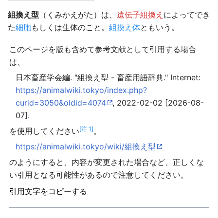
組換え型
（くみかえがた）は、
遺伝子組換え
によってでき
た
細胞
もしくは生体のこと。
組換え体
ともいう。
このページを版も含めて参考文献として引用する場合
は、
日本畜産学会編. "組換え型 - 畜産用語辞典." Internet:
https://animalwiki.tokyo/index.php?
curid=3050&oldid=4074
, 2022-02-02 [2026-08-
07].
[注 1]
を使用してください
。
https://animalwiki.tokyo/wiki/組換え型
のようにすると、内容が変更された場合など、正しくな
い引用となる可能性があるので注意してください。
引用文字をコピーする