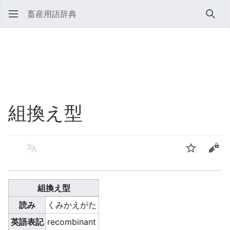
畜産用語辞典
検索
組換え型
言語
ウォッチ
ソー
組換え型
読み
くみかえがた
英語表記
recombinant