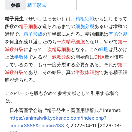
参照
精子形成
精子発生
（せいしはっせい）は、
精祖細胞
からはじまって
多数の
精子細胞
が造られるまでの
細胞分裂
あるいは増殖の
過程で、
精子形成
の前半部にあたる。精祖細胞は
有糸分裂
を何度か繰り返したのち
一次精母細胞
となり、やがて
第一
減数分裂
によって
二次精母細胞
となる。この
細胞
は見かけ
上は
半数体
であるが、
減数分裂
の開始前に
DNA
量が倍増
しているので、もう一度分裂する必要がある。それが
第二
減数分裂
であり、その結果、真の
半数体細胞
である精子細
胞が造られる。
このページを版も含めて参考文献として引用する場合
は、
日本畜産学会編. "精子発生 - 畜産用語辞典." Internet:
https://animalwiki.yokendo.com/index.php?
curid=3888&oldid=5133
, 2022-04-11 [2026-08-