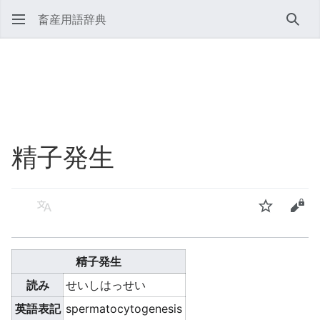
畜産用語辞典
検索
精子発生
言語
ウォッチ
ソー
精子発生
読み
せいしはっせい
英語表記
spermatocytogenesis