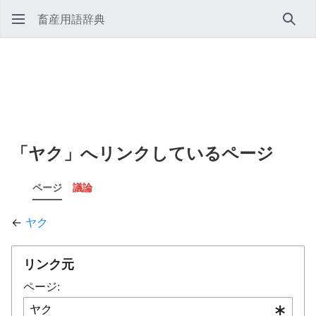
畜産用語辞典
検索
「ヤク」へリンクしているページ
ページ
議論
←
ヤク
リンク元
ページ: