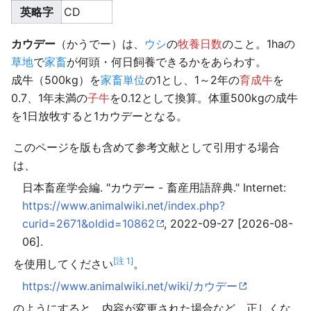
英略字
CD
カウデー
（かうでー）は、
ウシ
の
牧養日数
のこと。1haの
草地
で
家畜
が何頭・何日飼養できるかをあらわす。
成牛（500kg）を
家畜単位
の1とし、1～2年の
育成牛
を
0.7、1年未満の
子牛
を0.12として換算。体重500kgの成牛
を1日放牧すると1カウデーとなる。
このページを版も含めて参考文献として引用する場合
は、
日本畜産学会編. "カウデー - 畜産用語辞典." Internet:
https://www.animalwiki.net/index.php?
curid=2671&oldid=10862
, 2022-09-27 [2026-08-
06].
[注 1]
を使用してください
。
https://www.animalwiki.net/wiki/カウデー
のようにすると、内容が変更された場合など、正しくな