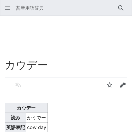
畜産用語辞典
検索
カウデー
言語
ウォッチ
ソー
カウデー
読み
かうでー
英語表記
cow day