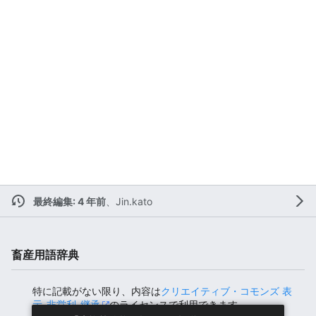
最終編集: 4 年前
、
Jin.kato
畜産用語辞典
特に記載がない限り、内容は
クリエイティブ・コモンズ 表
示-非営利-継承
のライセンスで利用できます。