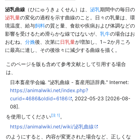
泌乳曲線
（ひにゅうきょくせん）は、
泌乳
期間中の毎日の
泌乳量
の変化の過程を示す曲線のこと。日々の乳量は、環
境温度、給与
飼料
の質と量、食欲や疾病および体調などの
影響を受けるため滑らかな線ではないが、
乳牛
の場合はお
おむね、
分娩
後、次第に
日乳量
が増加し、1～2か月ころ
に最高に達し、その後徐々に減少する曲線を描く。
このページを版も含めて参考文献として引用する場合
は、
日本畜産学会編. "泌乳曲線 - 畜産用語辞典." Internet:
https://animalwiki.net/index.php?
curid=4686&oldid=6186
, 2022-05-23 [2026-08-
08].
[注 1]
を使用してください
。
https://animalwiki.net/wiki/泌乳曲線
のようにすると、内容が変更された場合など、正しくな