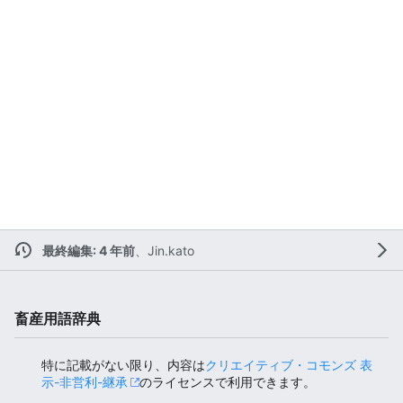
最終編集: 4 年前
、
Jin.kato
畜産用語辞典
特に記載がない限り、内容は
クリエイティブ・コモンズ 表
示-非営利-継承
のライセンスで利用できます。