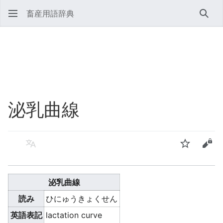
畜産用語辞典
検索
泌乳曲線
言語
ウォッチ
ソー
泌乳曲線
読み
ひにゅうきょくせん
英語表記
lactation curve