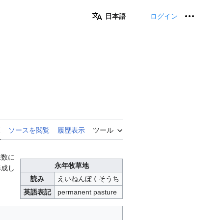
日本語
ログイン
個人用
覧
ソースを閲覧
履歴表示
ツール
株数に
永年牧草地
形成し
読み
えいねんぼくそうち
英語表記
permanent pasture