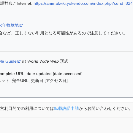
." Internet:
https://animalwiki.yokendo.com/index.php?curid=82
iki/永年牧草地
合など、正しくない引用となる可能性があるので注意してください。
yle Guide
の
World Wide Web
形式
: complete URL, date updated [date accessed].
ット: 完全URL, 更新日 [アクセス日].
営利目的での利用については
転載許諾申請
からお問い合わせください。