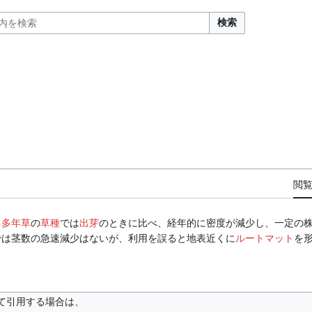
検索
閲
、
多年草
の
草種
では
出芽
のときに比べ、経年的に密度が減少し、一定の
では茎数の急速減少はないが、利用を誤ると地表近くに
ルートマット
を
て引用する場合は、