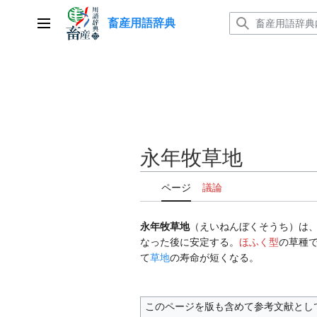
コ
畜産用語辞典
ン
メインメニュー
テ
ン
ツ
に
ス
キ
ッ
永年牧草地
プ
ページ
議論
永年牧草地
（えいねんぼくそうち）は
なった後に安定する。
ほふく型
の草種
て
草地
の寿命が短くなる。
このページを版も含めて参考文献とし