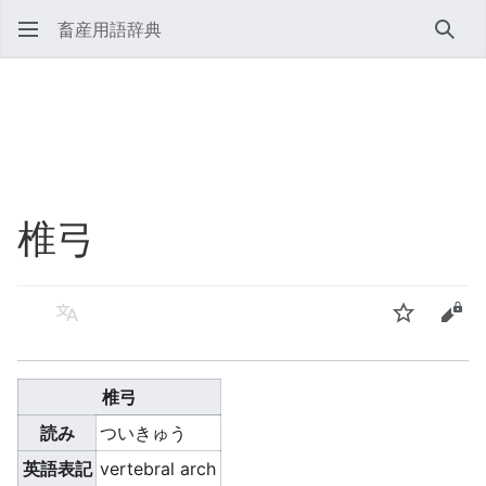
畜産用語辞典
検索
椎弓
言語
ウォッチ
ソー
椎弓
読み
ついきゅう
英語表記
vertebral arch