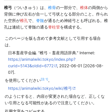
椎弓
（ついきゅう）は、
椎骨
の一部分で、
椎体
の両側から
背側に伸び左右が合一して弓状となる部分のこと。作られ
た空所が
椎孔
で、
脊髄
が通るため神経弓とも呼ばれる。椎
孔は連続して脊髄の通る
脊柱管
を構成する。
このページを版も含めて参考文献として引用する場合
は、
日本畜産学会編. "椎弓 - 畜産用語辞典." Internet:
https://animalwiki.tokyo/index.php?
curid=5143&oldid=6772
, 2022-06-01 [2026-08-
07].
[注 1]
を使用してください
。
https://animalwiki.tokyo/wiki/椎弓
のようにすると、内容が変更された場合など、正しくな
い引用となる可能性があるので注意してください。
引用文字をコピーする