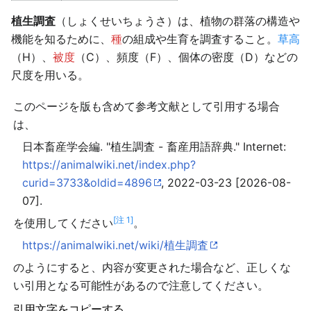
植生調査
（しょくせいちょうさ）は、植物の群落の構造や
機能を知るために、
種
の組成や生育を調査すること。
草高
（H）、
被度
（C）、頻度（F）、個体の密度（D）などの
尺度を用いる。
このページを版も含めて参考文献として引用する場合
は、
日本畜産学会編. "植生調査 - 畜産用語辞典." Internet:
https://animalwiki.net/index.php?
curid=3733&oldid=4896
, 2022-03-23 [2026-08-
07].
[注 1]
を使用してください
。
https://animalwiki.net/wiki/植生調査
のようにすると、内容が変更された場合など、正しくな
い引用となる可能性があるので注意してください。
引用文字をコピーする