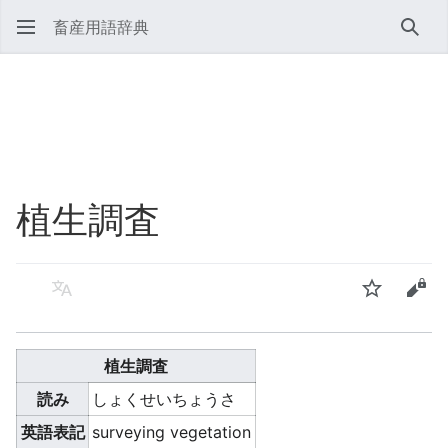
畜産用語辞典
検索
植生調査
言語
ウォッチ
ソー
植生調査
読み
しょくせいちょうさ
英語表記
surveying vegetation